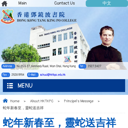
Main
Contact Us
中文
Address：
No.25 & 27, Kennedy Road, Wan Chai, Hong Kong
Tel：
2527 2427
Fax：
2528 5954
E-Mail：
school@hktkpc.edu.hk
MENU
Home
>
About HKTKPC
>
Principal's Message
>
蛇年新春至，靈蛇送吉祥
蛇年新春至，靈蛇送吉祥