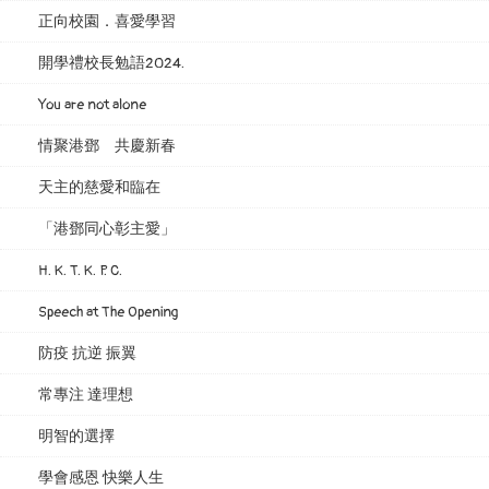
正向校園．喜愛學習
開學禮校長勉語2024.
You are not alone
情聚港鄧 共慶新春
天主的慈愛和臨在
「港鄧同心彰主愛」
H. K. T. K. P. C.
Speech at The Opening
防疫 抗逆 振翼
常專注 達理想
明智的選擇
學會感恩 快樂人生