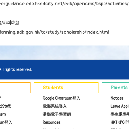
reerguidance.edb.hkedcity.net/edb/opencms/bspp/activitie
/非本地)
eplanning.edb.gov.hk/tc/study/scholarship/index.html
l rights reserved.
Students
Parents
f
Google Classroom登入
Notices
(Staff)
電郵系統登入
Leave Appl
stem
港鄧電子學習網
學生退學
room登入
Resources
HKTKPC P