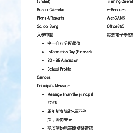
(Ended)
Training Calend
School Calendar
e-Services
Plans & Reports
WebSAMS
School Song
Office365
入學申請
港鄧電子學習
中一自行分配學位
Information Day (Finished)
S2 - S5 Admission
School Profile
Campus
Principal's Message
Message from the principal
2025
馬年新春講辭-馬不停
蹄，奔向未來
聖若望鮑思高瞻禮暨鑽禧