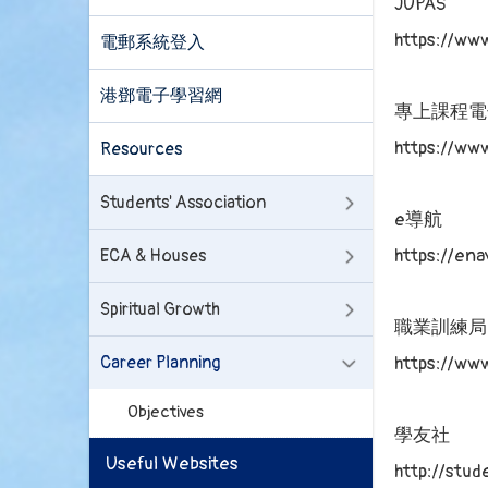
JUPAS
https://www
電郵系統登入
港鄧電子學習網
專上課程電子
https://www
Resources
Students' Association
e導航
https://ena
ECA & Houses
Spiritual Growth
職業訓練局V
Career Planning
https://www
Objectives
學友社
Useful Websites
http://stud