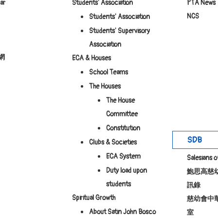
ar
Students' Association
PTA News
NCS
Students' Association
Students' Supervisory
Association
網
ECA & Houses
School Teams
The Houses
The House
Committee
Constitution
SDB
Clubs & Societies
ECA System
Salesians 
Duty load upon
鮑思高慈
students
訊錄
Spiritual Growth
慈幼會中
About Satin John Bosco
室