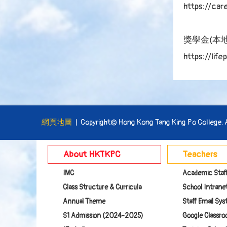
https://ca
獎學金(本地
https://lif
網頁地圖
| Copyright© Hong Kong Tang King Po College. Al
About HKTKPC
Teachers
IMC
Academic Staf
Class Structure & Curricula
School Intranet
Annual Theme
Staff Email Sy
S1 Admission (2024-2025)
Google Class