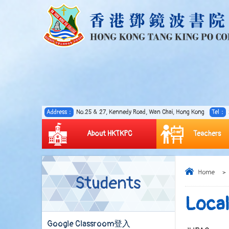
Address：
No.25 & 27, Kennedy Road, Wan Chai, Hong Kong
Tel：
About HKTKPC
Teachers
Home
>
Students
Local
Google Classroom登入