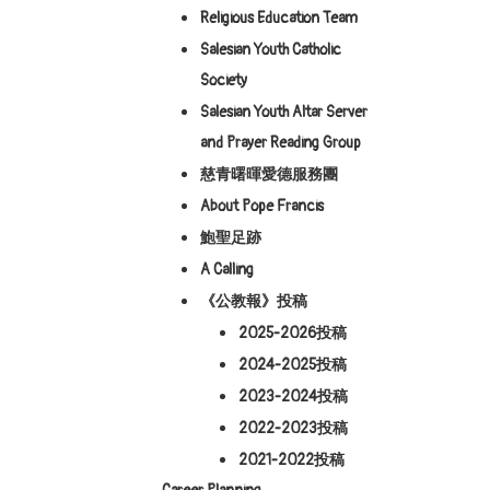
Religious Education Team
Salesian Youth Catholic
Society
Salesian Youth Altar Server
and Prayer Reading Group
慈青曙暉愛德服務團
About Pope Francis
鮑聖足跡
A Calling
《公教報》投稿
2025-2026投稿
2024-2025投稿
2023-2024投稿
2022-2023投稿
2021-2022投稿