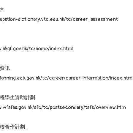
估
cupation-dictionary.vtc.edu.hk/tc/career_assessment
w.hkqf.gov.hk/tc/home/index.html
資訊
eplanning.edb.gov.hk/tc/career/career-information/index.htm
程學生資助計劃
w.wfsfaa.gov.hk/sfo/tc/postsecondary/tsfs/overview.htm
校合作計劃」