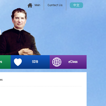
Main
Contact Us
中文
ys
SDB
eClass
es