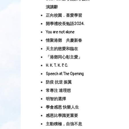
演講辭
正向校園．喜愛學習
開學禮校長勉語2024.
You are not alone
情聚港鄧 共慶新春
天主的慈愛和臨在
「港鄧同心彰主愛」
H. K. T. K. P. C.
Speech at The Opening
防疫 抗逆 振翼
常專注 達理想
明智的選擇
學會感恩 快樂人生
感恩比學識更重要
主動積極，自強不息