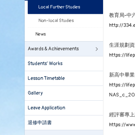
Local Further Studies
教育局-中
Non-local Studies
http://334
News
生涯規劃資
Awards & Achievements
https://lif
Students’ Works
新高中畢業
Lesson Timetable
https://lif
Gallery
NAS_c_202
Leave Application
經評審專上課
退修申請書
https://www