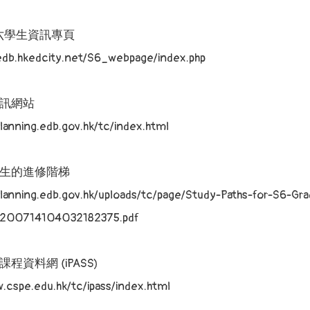
六學生資訊專頁
.edb.hkedcity.net/S6_webpage/index.php
訊網站
eplanning.edb.gov.hk/tc/index.html
生的進修階梯
eplanning.edb.gov.hk/uploads/tc/page/Study-Paths-for-S6-Gr
00714104032182375.pdf
程資料網 (iPASS)
.cspe.edu.hk/tc/ipass/index.html