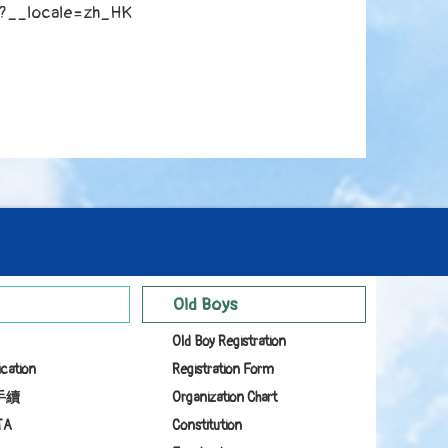
s/?__locale=zh_HK
Old Boys
Old Boy Registration
ication
Registration Form
手續
Organization Chart
TA
Constitution