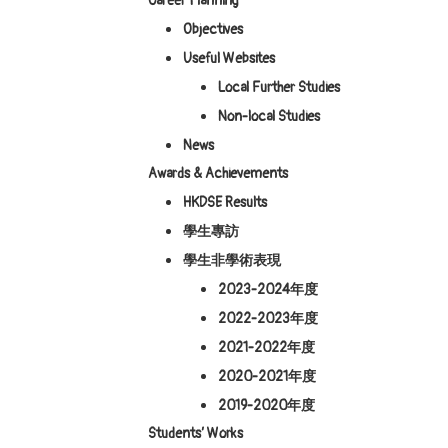
Career Planning
Objectives
Useful Websites
Local Further Studies
Non-local Studies
News
Awards & Achievements
HKDSE Results
學生專訪
學生非學術表現
2023-2024年度
2022-2023年度
2021-2022年度
2020-2021年度
2019-2020年度
Students’ Works