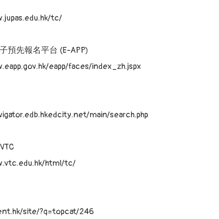
.jupas.edu.hk/tc/
預先報名平台 (E-APP)
.eapp.gov.hk/eapp/faces/index_zh.jspx
vigator.edb.hkedcity.net/main/search.php
TC
.vtc.edu.hk/html/tc/
ent.hk/site/?q=topcat/246