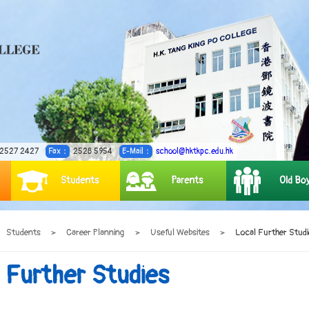
2527 2427
Fax：
2528 5954
E-Mail：
school@hktkpc.edu.hk
Students
Parents
Old Bo
Students
>
Career Planning
>
Useful Websites
>
Local Further Studi
 Further Studies