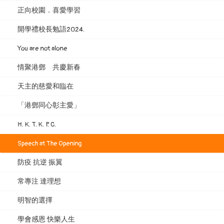
正向校園．喜愛學習
開學禮校長勉語2024.
You are not alone
情聚港鄧 共慶新春
天主的慈愛和臨在
「港鄧同心彰主愛」
H. K. T. K. P. C.
Speech at The Opening
防疫 抗逆 振翼
常專注 達理想
明智的選擇
學會感恩 快樂人生