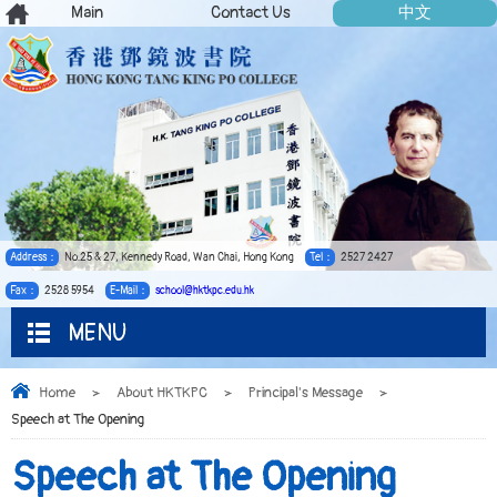
Main
Contact Us
中文
Address：
No.25 & 27, Kennedy Road, Wan Chai, Hong Kong
Tel：
2527 2427
Fax：
2528 5954
E-Mail：
school@hktkpc.edu.hk
MENU
Home
>
About HKTKPC
>
Principal's Message
>
Speech at The Opening
Speech at The Opening