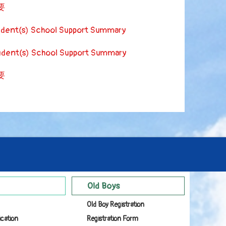
要
udent(s) School Support Summary
udent(s) School Support Summary
要
Old Boys
Old Boy Registration
ication
Registration Form