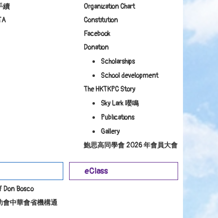
手續
Organization Chart
TA
Constitution
Facebook
Donation
Scholarships
School development
The HKTKPC Story
Sky Lark 嚶鳴
Publications
Gallery
鮑思高同學會 2026 年會員大會
eClass
of Don Bosco
幼會中華會省機構通