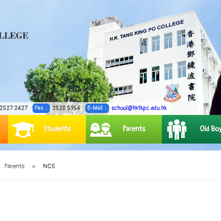
2527 2427
Fax：
2528 5954
E-Mail：
school@hktkpc.edu.hk
Students
Parents
Old Bo
Parents
>
NCS