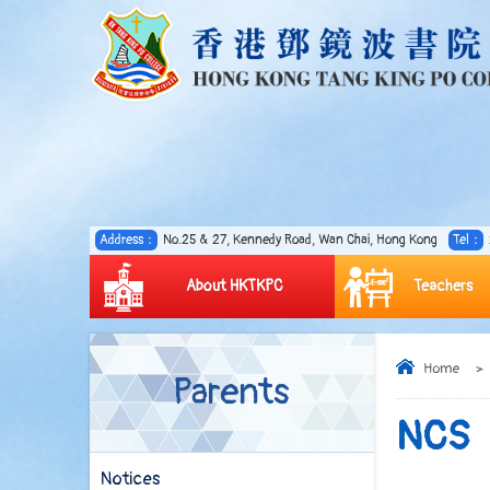
Address：
No.25 & 27, Kennedy Road, Wan Chai, Hong Kong
Tel：
About HKTKPC
Teachers
Home
>
Parents
NCS
Notices