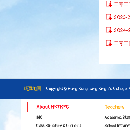
二零二
2023-2
2024-2
二零二
網頁地圖
| Copyright© Hong Kong Tang King Po College. Al
About HKTKPC
Teachers
IMC
Academic Staf
Class Structure & Curricula
School Intranet