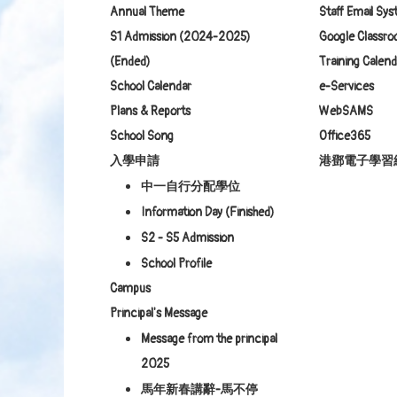
Annual Theme
Staff Email Sy
S1 Admission (2024-2025)
Google Class
(Ended)
Training Calend
School Calendar
e-Services
Plans & Reports
WebSAMS
School Song
Office365
入學申請
港鄧電子學習
中一自行分配學位
Information Day (Finished)
S2 - S5 Admission
School Profile
Campus
Principal's Message
Message from the principal
2025
馬年新春講辭-馬不停