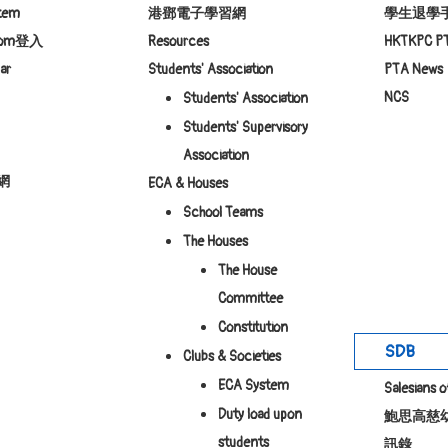
stem
港鄧電子學習網
學生退學
room登入
Resources
HKTKPC P
ar
Students' Association
PTA News
NCS
Students' Association
Students' Supervisory
Association
網
ECA & Houses
School Teams
The Houses
The House
Committee
Constitution
SDB
Clubs & Societies
ECA System
Salesians 
Duty load upon
鮑思高慈
students
訊錄