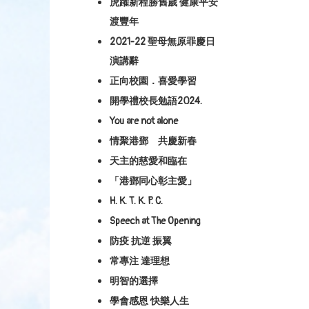
虎躍新程勝舊歲 健康平安
渡豐年
2021-22 聖母無原罪慶日
演講辭
正向校園．喜愛學習
開學禮校長勉語2024.
You are not alone
情聚港鄧 共慶新春
天主的慈愛和臨在
「港鄧同心彰主愛」
H. K. T. K. P. C.
Speech at The Opening
防疫 抗逆 振翼
常專注 達理想
明智的選擇
學會感恩 快樂人生