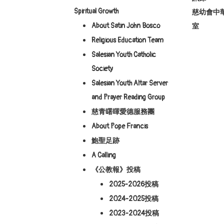
Spiritual Growth
慈幼會中
About Satin John Bosco
室
Religious Education Team
Salesian Youth Catholic
Society
Salesian Youth Altar Server
and Prayer Reading Group
慈青曙暉愛德服務團
About Pope Francis
鮑聖足跡
A Calling
《公教報》投稿
2025-2026投稿
2024-2025投稿
2023-2024投稿