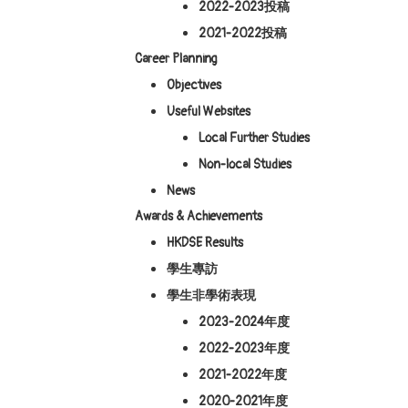
2022-2023投稿
2021-2022投稿
Career Planning
Objectives
Useful Websites
Local Further Studies
Non-local Studies
News
Awards & Achievements
HKDSE Results
學生專訪
學生非學術表現
2023-2024年度
2022-2023年度
2021-2022年度
2020-2021年度