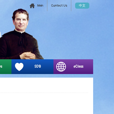
Main
Contact Us
中文
ys
SDB
eClass