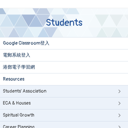
Students
Google Classroom登入
電郵系統登入
港鄧電子學習網
Resources
Students' Association
ECA & Houses
Spiritual Growth
Career Planning