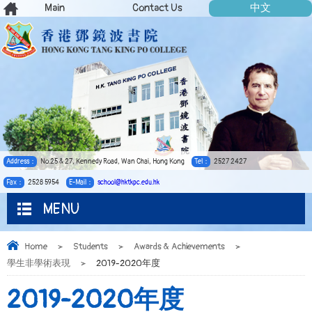
Main
Contact Us
中文
Address：
No.25 & 27, Kennedy Road, Wan Chai, Hong Kong
Tel：
2527 2427
Fax：
2528 5954
E-Mail：
school@hktkpc.edu.hk
MENU
Home
>
Students
>
Awards & Achievements
>
學生非學術表現
>
2019-2020年度
2019-2020年度