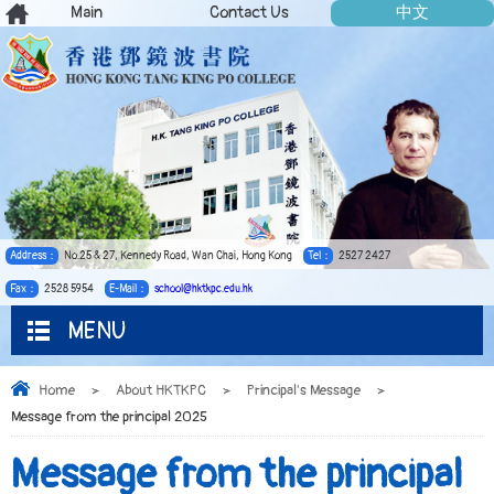
Main
Contact Us
中文
Address：
No.25 & 27, Kennedy Road, Wan Chai, Hong Kong
Tel：
2527 2427
Fax：
2528 5954
E-Mail：
school@hktkpc.edu.hk
MENU
Home
>
About HKTKPC
>
Principal's Message
>
Message from the principal 2025
Message from the principal