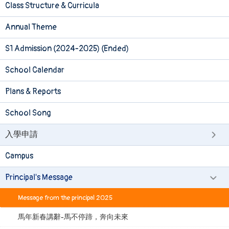
Class Structure & Curricula
Annual Theme
S1 Admission (2024-2025) (Ended)
School Calendar
Plans & Reports
School Song
入學申請
Campus
Principal's Message
Message from the principal 2025
馬年新春講辭-馬不停蹄，奔向未來