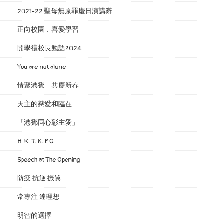
2021-22 聖母無原罪慶日演講辭
正向校園．喜愛學習
開學禮校長勉語2024.
You are not alone
情聚港鄧 共慶新春
天主的慈愛和臨在
「港鄧同心彰主愛」
H. K. T. K. P. C.
Speech at The Opening
防疫 抗逆 振翼
常專注 達理想
明智的選擇