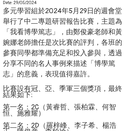
Date:
29/05/2024
多元學習組於2024年5月29日的週會堂
舉行了中二專題研習報告比賽，主題為
「我看博學篤志」，由鄭俊豪老師和黃
婉娜老師擔任是次比賽的評判，各班的
參賽同學都準備充足和投入參與，透過
分享不同的名人事例來描述「博學篤
志」的意義，表現值得嘉許。
比賽設有冠、亞、季軍三個獎項，最終
結果如下:
第一名：2C（黃睿哲、張柏霖、何智
恒、施雅耀）
第二名：2D（羅梓峰、李子希、楊浩