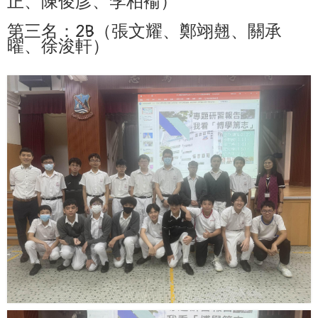
正、陳俊彦、李柏褕）
第三名：2B（張文耀、鄭翊翹、關承
曜、徐浚軒）