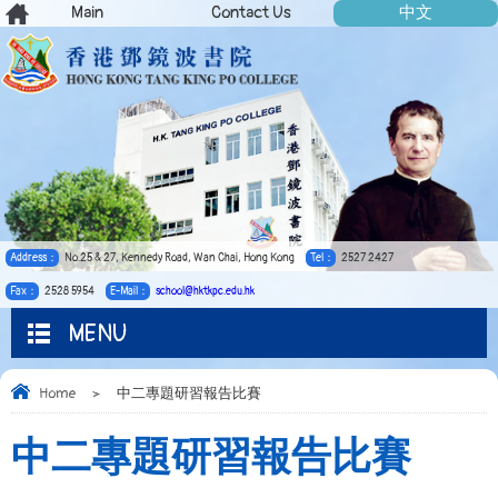
Main
Contact Us
中文
Address：
No.25 & 27, Kennedy Road, Wan Chai, Hong Kong
Tel：
2527 2427
Fax：
2528 5954
E-Mail：
school@hktkpc.edu.hk
MENU
Home
>
中二專題研習報告比賽
中二專題研習報告比賽