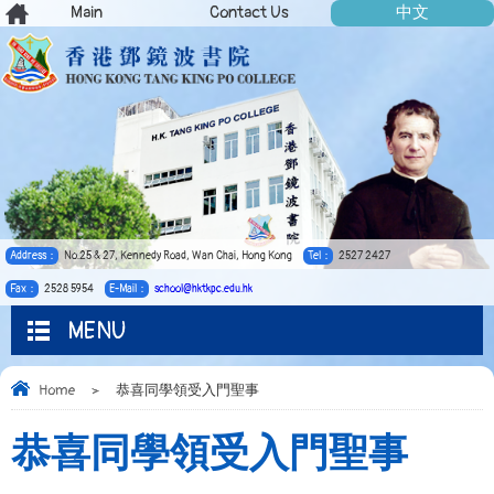
Main
Contact Us
中文
Address：
No.25 & 27, Kennedy Road, Wan Chai, Hong Kong
Tel：
2527 2427
Fax：
2528 5954
E-Mail：
school@hktkpc.edu.hk
MENU
Home
>
恭喜同學領受入門聖事
恭喜同學領受入門聖事