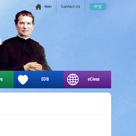
Main
Contact Us
中文
ys
SDB
eClass