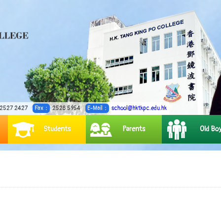
2527 2427
Fax：
2528 5954
E-Mail：
school@hktkpc.edu.hk
Students
Parents
Old Bo