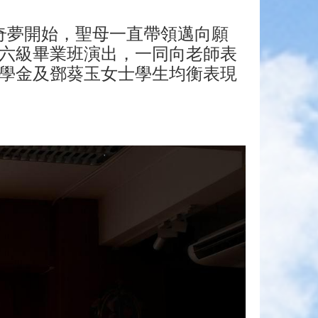
奇夢開始，聖母一直帶領邁向願
六級畢業班演出，一同向老師表
學金及鄧葵玉女士學生均衡表現