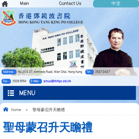
Main
Contact Us
中文
Address：
No.25 & 27, Kennedy Road, Wan Chai, Hong Kong
Tel：
2527 2427
Fax：
2528 5954
E-Mail：
school@hktkpc.edu.hk
MENU
Home
>
聖母蒙召升天瞻禮
聖母蒙召升天瞻禮