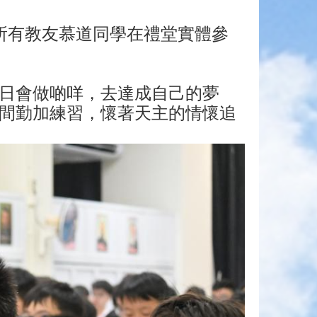
所有教友慕道同學在禮堂實體參
日會做啲咩，去達成自己的夢
間勤加練習，懷著天主的情懷追