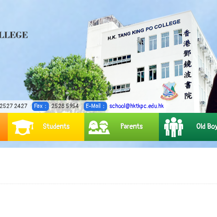
2527 2427
Fax：
2528 5954
E-Mail：
school@hktkpc.edu.hk
Students
Parents
Old Bo