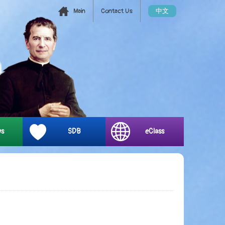
Main
Contact Us
中文
ys
SDB
eClass