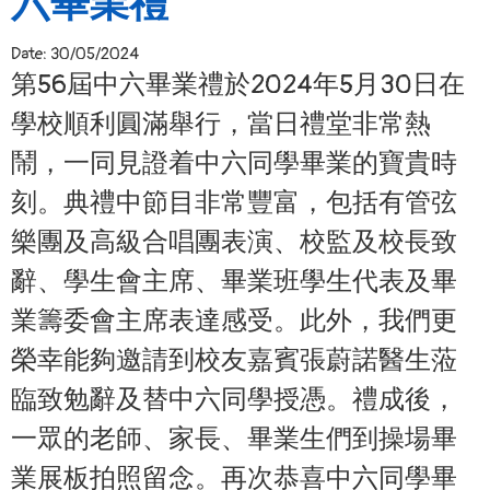
六畢業禮
Date:
30/05/2024
第56屆中六畢業禮於2024年5月30日在
學校順利圓滿舉行，當日禮堂非常熱
鬧，一同見證着中六同學畢業的寶貴時
刻。典禮中節目非常豐富，包括有管弦
樂團及高級合唱團表演、校監及校長致
辭、學生會主席、畢業班學生代表及畢
業籌委會主席表達感受。此外，我們更
榮幸能夠邀請到校友嘉賓張蔚諾醫生蒞
臨致勉辭及替中六同學授憑。禮成後，
一眾的老師、家長、畢業生們到操場畢
業展板拍照留念。再次恭喜中六同學畢