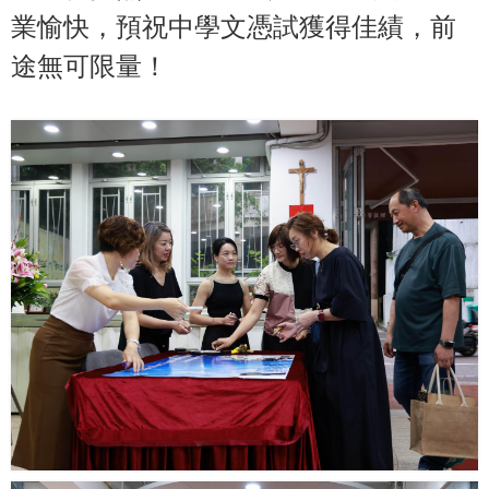
業愉快，預祝中學文憑試獲得佳績，前
途無可限量！