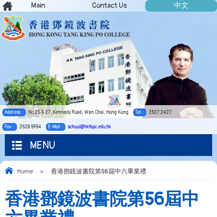
Main
Contact Us
中文
Address：
No.25 & 27, Kennedy Road, Wan Chai, Hong Kong
Tel：
2527 2427
Fax：
2528 5954
E-Mail：
school@hktkpc.edu.hk
MENU
Home
>
香港鄧鏡波書院第56屆中六畢業禮
香港鄧鏡波書院第56屆中