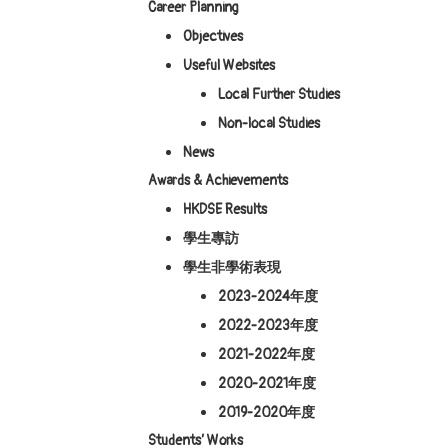
Career Planning
Objectives
Useful Websites
Local Further Studies
Non-local Studies
News
Awards & Achievements
HKDSE Results
學生專訪
學生非學術表現
2023-2024年度
2022-2023年度
2021-2022年度
2020-2021年度
2019-2020年度
Students’ Works