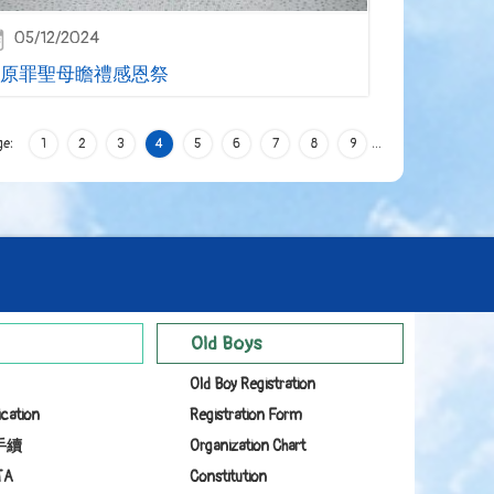
05/12/2024
原罪聖母瞻禮感恩祭
ge:
1
2
3
4
5
6
7
8
9
…
Old Boys
Old Boy Registration
ication
Registration Form
手續
Organization Chart
TA
Constitution