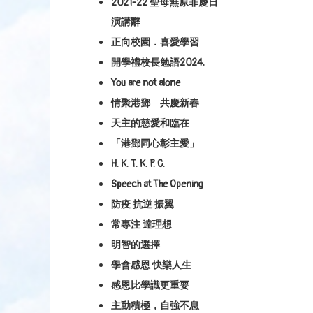
2021-22 聖母無原罪慶日
演講辭
正向校園．喜愛學習
開學禮校長勉語2024.
You are not alone
情聚港鄧 共慶新春
天主的慈愛和臨在
「港鄧同心彰主愛」
H. K. T. K. P. C.
Speech at The Opening
防疫 抗逆 振翼
常專注 達理想
明智的選擇
學會感恩 快樂人生
感恩比學識更重要
主動積極，自強不息