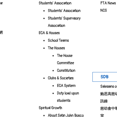
ar
Students' Association
PTA News
NCS
Students' Association
Students' Supervisory
Association
網
ECA & Houses
School Teams
The Houses
The House
Committee
Constitution
SDB
Clubs & Societies
ECA System
Salesians 
Duty load upon
鮑思高慈
students
訊錄
Spiritual Growth
慈幼會中
About Satin John Bosco
室