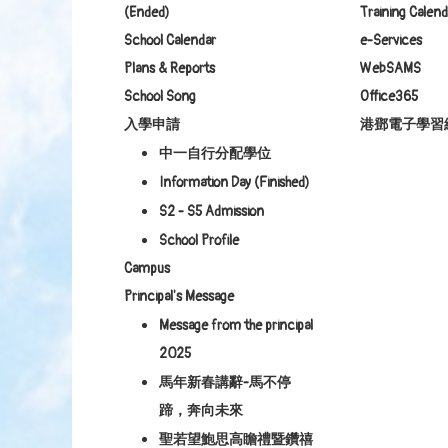
(Ended)
Training Calend
School Calendar
e-Services
Plans & Reports
WebSAMS
School Song
Office365
入學申請
港鄧電子學習
中一自行分配學位
Information Day (Finished)
S2 - S5 Admission
School Profile
Campus
Principal's Message
Message from the principal
2025
馬年新春講辭-馬不停
蹄，奔向未來
聖若望鮑思高瞻禮暨鑽禧