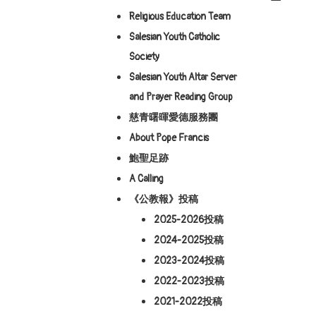
Religious Education Team
Salesian Youth Catholic
Society
Salesian Youth Altar Server
and Prayer Reading Group
慈青曙暉愛德服務團
About Pope Francis
鮑聖足跡
A Calling
《公教報》投稿
2025-2026投稿
2024-2025投稿
2023-2024投稿
2022-2023投稿
2021-2022投稿