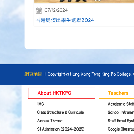
07/12/2024
香港島傑出學生選舉2024
網頁地圖
| Copyright© Hong Kong Tang King Po College. Al
About HKTKPC
Teachers
IMC
Academic Staf
Class Structure & Curricula
School Intranet
Annual Theme
Staff Email Sy
S1 Admission (2024-2025)
Google Class