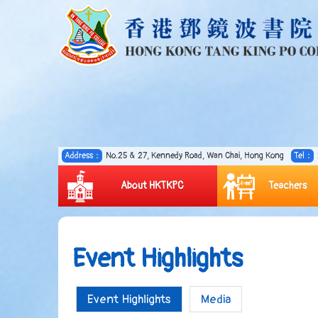
Address：
No.25 & 27, Kennedy Road, Wan Chai, Hong Kong
Tel：
About HKTKPC
Teachers
Event Highlights
Event Highlights
Media