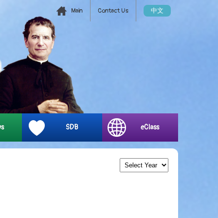
Main
Contact Us
中文
ys
SDB
eClass