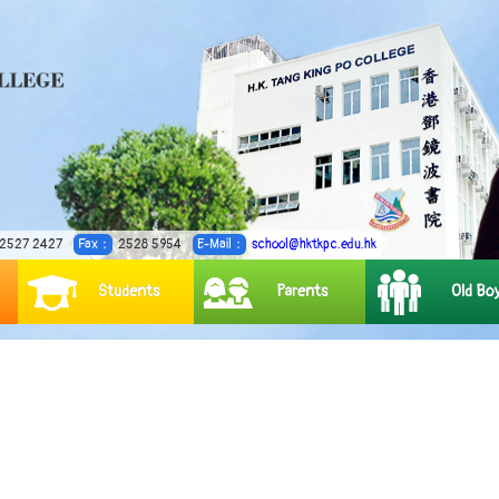
2527 2427
Fax：
2528 5954
E-Mail：
school@hktkpc.edu.hk
Students
Parents
Old Bo