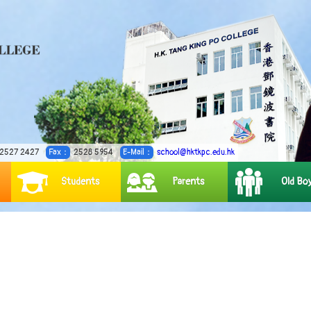
2527 2427
Fax：
2528 5954
E-Mail：
school@hktkpc.edu.hk
Students
Parents
Old Bo