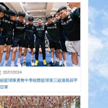
22/01/2024
組籃球隊勇奪中學校際籃球第三組港島區甲
亞軍