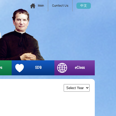
Main
Contact Us
中文
ys
SDB
eClass