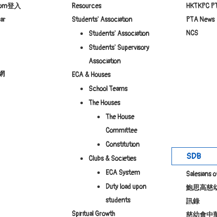
room登入
Resources
HKTKPC P
ar
Students' Association
PTA News
NCS
Students' Association
Students' Supervisory
Association
網
ECA & Houses
School Teams
The Houses
The House
Committee
Constitution
SDB
Clubs & Societies
ECA System
Salesians 
Duty load upon
鮑思高慈
students
訊錄
Spiritual Growth
慈幼會中