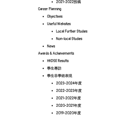
2021-2022投稿
Career Planning
Objectives
Useful Websites
Local Further Studies
Non-local Studies
News
Awards & Achievements
HKDSE Results
學生專訪
學生非學術表現
2023-2024年度
2022-2023年度
2021-2022年度
2020-2021年度
2019-2020年度