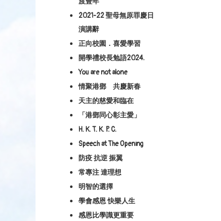
渡豐年
2021-22 聖母無原罪慶日
演講辭
正向校園．喜愛學習
開學禮校長勉語2024.
You are not alone
情聚港鄧 共慶新春
天主的慈愛和臨在
「港鄧同心彰主愛」
H. K. T. K. P. C.
Speech at The Opening
防疫 抗逆 振翼
常專注 達理想
明智的選擇
學會感恩 快樂人生
感恩比學識更重要