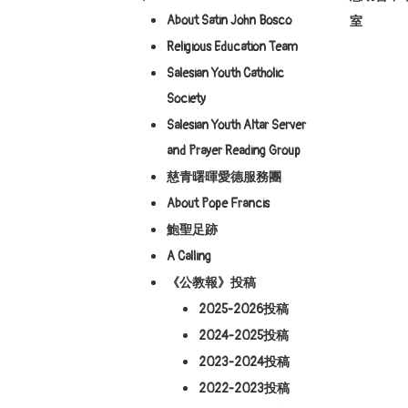
About Satin John Bosco
室
Religious Education Team
Salesian Youth Catholic
Society
Salesian Youth Altar Server
and Prayer Reading Group
慈青曙暉愛德服務團
About Pope Francis
鮑聖足跡
A Calling
《公教報》投稿
2025-2026投稿
2024-2025投稿
2023-2024投稿
2022-2023投稿