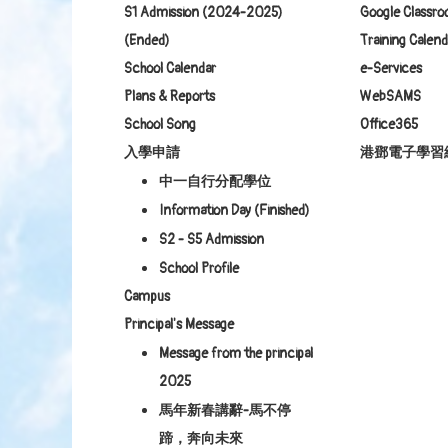
S1 Admission (2024-2025)
Google Class
(Ended)
Training Calend
School Calendar
e-Services
Plans & Reports
WebSAMS
School Song
Office365
入學申請
港鄧電子學習
中一自行分配學位
Information Day (Finished)
S2 - S5 Admission
School Profile
Campus
Principal's Message
Message from the principal
2025
馬年新春講辭-馬不停
蹄，奔向未來