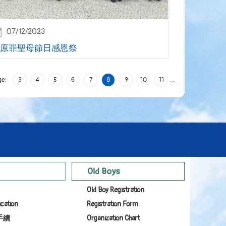
07/12/2023
原罪聖母節日感恩祭
ge:
3
4
5
6
7
8
9
10
11
…
Old Boys
Old Boy Registration
ication
Registration Form
手續
Organization Chart