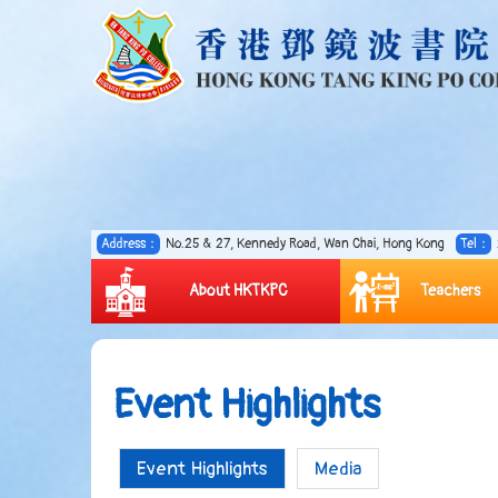
Address：
No.25 & 27, Kennedy Road, Wan Chai, Hong Kong
Tel：
About HKTKPC
Teachers
Event Highlights
Event Highlights
Media