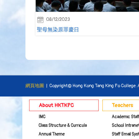
08/12/2023
聖母無染原罪慶日
網頁地圖
| Copyright© Hong Kong Tang King Po College. Al
About HKTKPC
Teachers
IMC
Academic Staf
Class Structure & Curricula
School Intranet
Annual Theme
Staff Email Sy