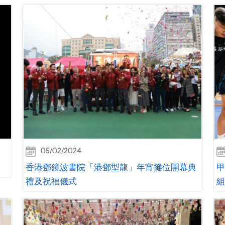
05/02/2024
香港鄧鏡波書院「港鄧型龍」年宵攤位開幕典
甲
禮及祝福儀式
組