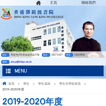
主頁
聯絡我們
地址：
香港灣仔堅尼地道25及27號
電話：
2527 2427
傳真：
2528 5954
電郵：
school@hktkpc.edu.hk
MENU
首頁
>
學生
>
學生成就
>
學生非學術表現
>
2019-2020年度
2019-2020年度