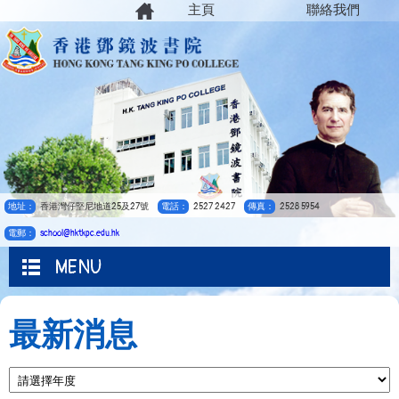
主頁
聯絡我們
地址：
香港灣仔堅尼地道25及27號
電話：
2527 2427
傳真：
2528 5954
電郵：
school@hktkpc.edu.hk
MENU
最新消息