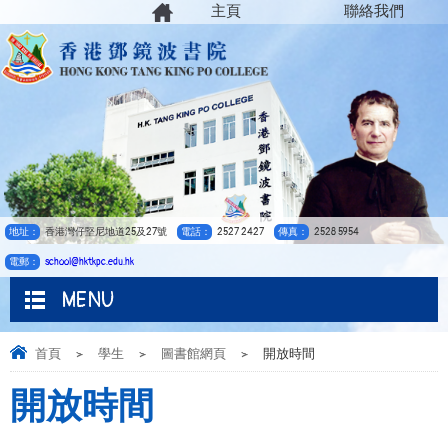
主頁
聯絡我們
地址：
香港灣仔堅尼地道25及27號
電話：
2527 2427
傳真：
2528 5954
電郵：
school@hktkpc.edu.hk
MENU
首頁
>
學生
>
圖書館網頁
>
開放時間
開放時間