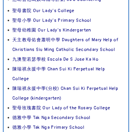
聖母書院 Our Lady’s College
聖母小學 Our Lady’s Primary School
聖母幼稚園 Our Lady’s Kindergarten
天主教母佑會蕭明中學 Daughters of Mary Help of
Christians Siu Ming Catholic Secondary School
九澳聖若瑟學校 Escola De S Jose Ka Ho
陳瑞祺永援中學 Chan Sui Ki Perpetual Help
College
陳瑞祺永援中學(分校) Chan Sui Ki Perpetual Help
College (kindergarten)
聖母玫瑰書院 Our Lady of the Rosary College
德雅中學 Tak Nga Secondary School
德雅小學 Tak Nga Primary School