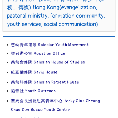
務、傳媒) Hong Kong(evangelization,
pastoral ministry, formation community,
youth services, social communication)
慈幼青年運動 Salesian Youth Movement
聖召辦公室 Vocation Office
慈幼會修院 Salesian House of Studies
維豪備修院 Savio House
慈幼靜修院 Salesian Retreat House
協青社 Youth Outreach
賽馬會長洲鮑思高青年中心 Jocky Club Cheung
Chau Don Bosco Youth Centre