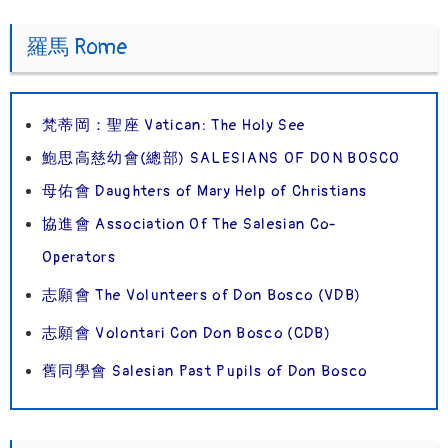
羅馬 Rome
梵蒂岡：聖座 Vatican: The Holy See
鮑思高慈幼會(總部) SALESIANS OF DON BOSCO
母佑會 Daughters of Mary Help of Christians
協進會 Association Of The Salesian Co-
Operators
志願會 The Volunteers of Don Bosco (VDB)
志願會 Volontari Con Don Bosco (CDB)
舊同學會 Salesian Past Pupils of Don Bosco