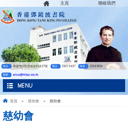
主頁
聯絡我們
地址：
香港灣仔堅尼地道25及27號
電話：
2527 2427
傳真：
2528 5954
電郵：
school@hktkpc.edu.hk
MENU
首頁
>
慈幼會
>
慈幼會
慈幼會