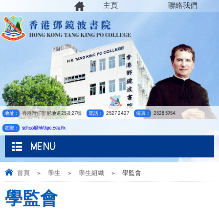
主頁
聯絡我們
地址：
香港灣仔堅尼地道25及27號
電話：
2527 2427
傳真：
2528 5954
電郵：
school@hktkpc.edu.hk
MENU
首頁
>
學生
>
學生組織
>
學監會
學監會