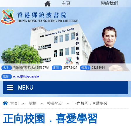
主頁
聯絡我們
地址：
香港灣仔堅尼地道25及27號
電話：
2527 2427
傳真：
2528 5954
電郵：
school@hktkpc.edu.hk
MENU
首頁
>
學校
>
校長的話
>
正向校園．喜愛學習
正向校園．喜愛學習