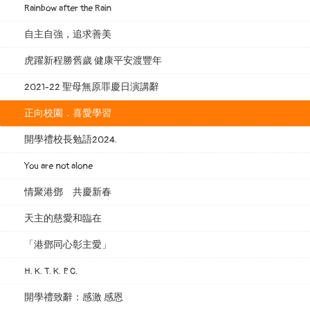
Rainbow after the Rain
自主自強，追求善美
虎躍新程勝舊歲 健康平安渡豐年
2021-22 聖母無原罪慶日演講辭
正向校園．喜愛學習
開學禮校長勉語2024.
You are not alone
情聚港鄧 共慶新春
天主的慈愛和臨在
「港鄧同心彰主愛」
H. K. T. K. P. C.
開學禮致辭：感激 感恩