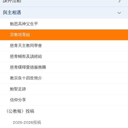
課外活動
與主相遇
鮑思高神父生平
宗教培育組
慈青天主教同學會
慈青輔祭及讀經組
慈青曙暉愛德服務團
教宗良十四世簡介
鮑聖足跡
信仰分享
《公教報》投稿
2025-2026投稿