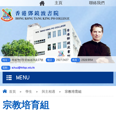
主頁
聯絡我們
地址：
香港灣仔堅尼地道25及27號
電話：
2527 2427
傳真：
2528 5954
電郵：
school@hktkpc.edu.hk
MENU
首頁
>
學生
>
與主相遇
>
宗教培育組
宗教培育組