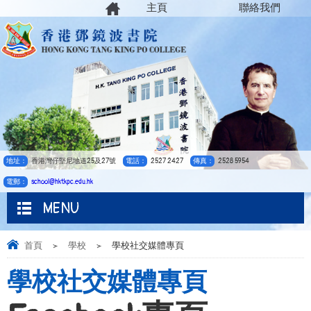
主頁
聯絡我們
地址：
香港灣仔堅尼地道25及27號
電話：
2527 2427
傳真：
2528 5954
電郵：
school@hktkpc.edu.hk
MENU
首頁
>
學校
>
學校社交媒體專頁
學校社交媒體專頁