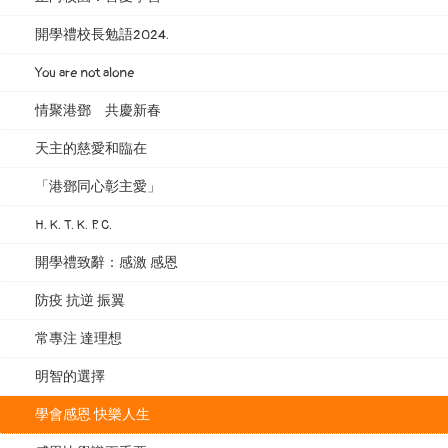
開學禮校長勉語2024.
You are not alone
情聚港鄧 共慶新春
天主的慈愛和臨在
「港鄧同心彰主愛」
H. K. T. K. P. C.
開學禮致辭：感激 感恩
防疫 抗逆 振翼
常專注 達理想
明智的選擇
學會感恩 快樂人生