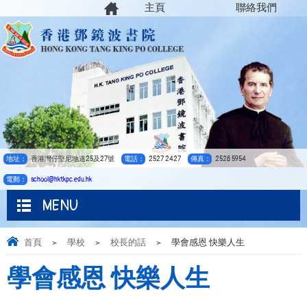
主頁
聯絡我們
地址：
香港灣仔堅尼地道25及27號
電話：
2527 2427
傳真：
2528 5954
電郵：
school@hktkpc.edu.hk
MENU
首頁
>
學校
>
校長的話
>
學會感恩 快樂人生
學會感恩 快樂人生