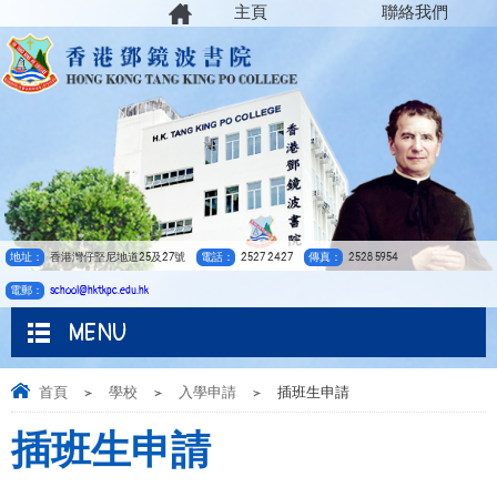
主頁
聯絡我們
地址：
香港灣仔堅尼地道25及27號
電話：
2527 2427
傳真：
2528 5954
電郵：
school@hktkpc.edu.hk
MENU
首頁
>
學校
>
入學申請
>
插班生申請
插班生申請