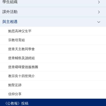
學生組織
課外活動
與主相遇
鮑思高神父生平
宗教培育組
慈青天主教同學會
慈青輔祭及讀經組
慈青曙暉愛德服務團
教宗良十四世簡介
鮑聖足跡
信仰分享
《公教報》投稿