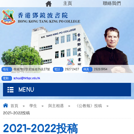
主頁
聯絡我們
地址：
香港灣仔堅尼地道25及27號
電話：
2527 2427
傳真：
2528 5954
電郵：
school@hktkpc.edu.hk
MENU
首頁
>
學生
>
與主相遇
>
《公教報》投稿
>
2021-2022投稿
2021-2022投稿