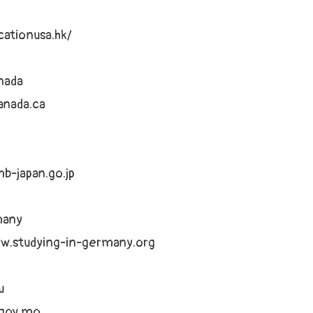
cationusa.hk/
ada
nada.ca
n
b-japan.go.jp
any
ww.studying-in-germany.org
u
.gov.mo