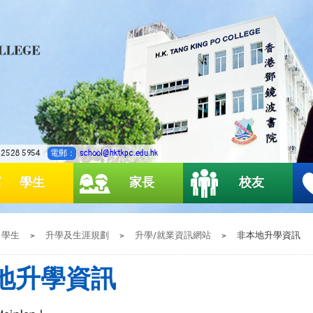
2528 5954
電郵：
school@hktkpc.edu.hk
學生
家長
校友
學生
>
升學及生涯規劃
>
升學/就業資訊網站
>
非本地升學資訊
地升學資訊