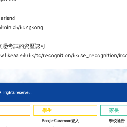
erland
dmin.ch/hongkong
文憑考試的資歷認可
ww.hkeaa.edu.hk/tc/recognition/hkdse_recognition/irc
l rights reserved.
學生
家長
Google Classroom登入
學校通告