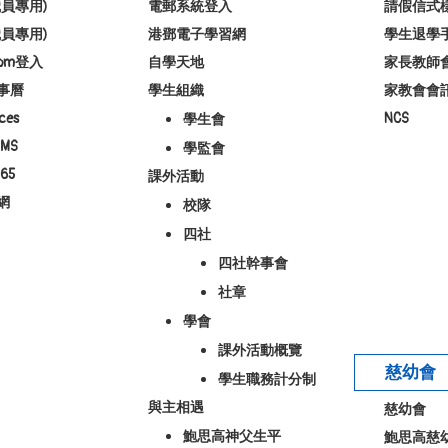
員專用)
電郵系統登入
請假信式
員專用)
港鄧電子學習網
學生退學
room登入
自學天地
家長教師
事曆
學生組織
家教會會
ces
NCS
學生會
MS
學監會
65
課外活動
網
校隊
四社
四社幹事會
社章
學會
課外活動概覽
慈幼會
學生職務計分制
與主相遇
慈幼會
鮑思高神父生平
鮑思高慈