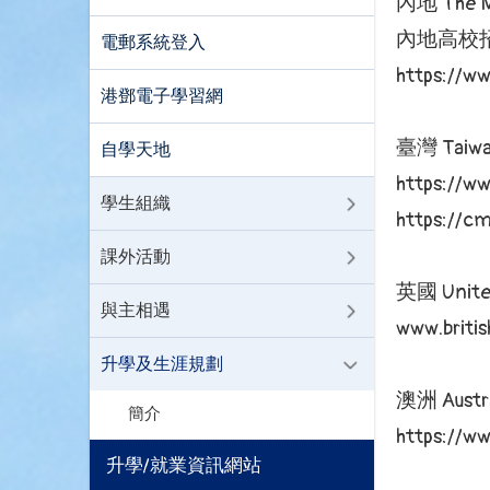
內地 The M
內地高校
電郵系統登入
https://w
港鄧電子學習網
臺灣 Taiw
自學天地
https://ww
學生組織
https://c
課外活動
英國 Unite
與主相遇
www.britis
升學及生涯規劃
澳洲 Austra
簡介
https://ww
升學/就業資訊網站