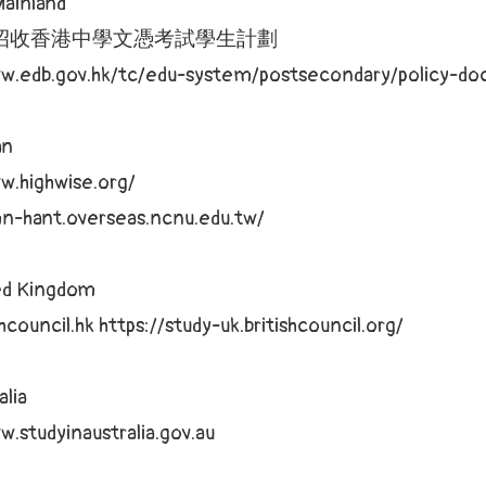
ainland
招收香港中學文憑考試學生計劃
ww.edb.gov.hk/tc/edu-system/postsecondary/policy-do
an
w.highwise.org/
mn-hant.overseas.ncnu.edu.tw/
d Kingdom
hcouncil.hk
https://study-uk.britishcouncil.org/
lia
w.studyinaustralia.gov.au