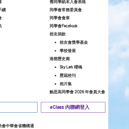
樣
舊同學紙本入會表格
手續
同學會常務委員會
會
同學會會章
訊
同學會Facebook
校友捐款
校友會獎學基金
學校發展
港鄧歷史廊
Sky Lark 嚶鳴
歷屆校刊
相片集
鮑思高同學會 2026 年會員大會
eClass 內聯網登入
幼會中華會省機構通