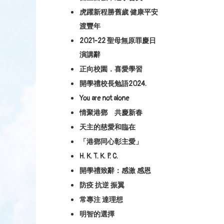
虎躍新程勝舊歲 健康平安
渡豐年
2021-22 聖母無原罪慶日
演講辭
正向校園．喜愛學習
開學禮校長勉語2024.
You are not alone
情聚港鄧 共慶新春
天主的慈愛和臨在
「港鄧同心彰主愛」
H. K. T. K. P. C.
開學禮致辭：感激 感恩
防疫 抗逆 振翼
常專注 達理想
明智的選擇