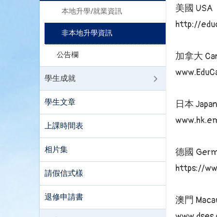
美國 USA
本地升學/就業資訊
http://edu
非本地升學資訊
公告欄
加拿大 Can
www.EduCa
學生成就
學生文章
日本 Japa
www.hk.em
上課時間表
相片集
德國 Germ
https://w
請假信式樣
退修申請書
澳門 Maca
www.dses