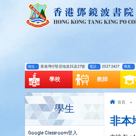
地址：
香港灣仔堅尼地道25及27號
電話：
2527 2427
傳真：
學校
教師
首頁
>
學生
非本
Google Classroom登入