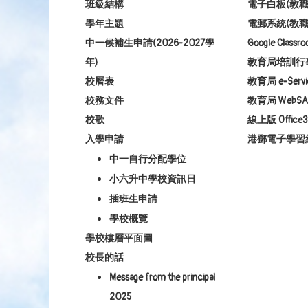
班級結構
電子白板(教職
學年主題
電郵系統(教職
中一候補生申請(2026-2027學
Google Class
年)
教育局培訓行
校曆表
教育局 e-Servi
校務文件
教育局 WebSA
校歌
線上版 Office3
入學申請
港鄧電子學習
中一自行分配學位
小六升中學校資訊日
插班生申請
學校概覽
學校樓層平面圖
校長的話
Message from the principal
2025