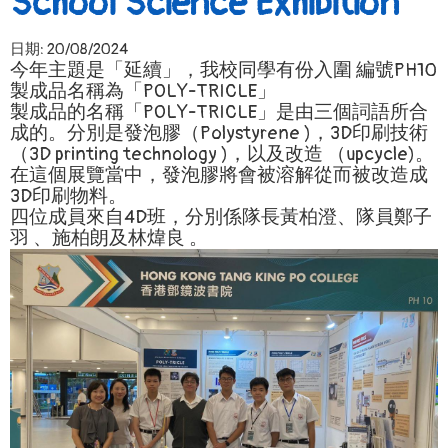
School Science Exhibition
日期:
20/08/2024
今年主題是「延續」，我校同學有份入圍 編號PH10
製成品名稱為「POLY-TRICLE」
製成品的名稱「POLY-TRICLE」是由三個詞語所合
成的。分別是發泡膠（Polystyrene )，3D印刷技術
（3D printing technology )，以及改造 （upcycle)。
在這個展覽當中，發泡膠將會被溶解從而被改造成
3D印刷物料。
四位成員來自4D班，分別係隊長黃柏澄、隊員鄭子
羽 、施柏朗及林煒良 。