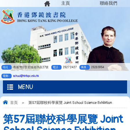
主頁
聯絡我們
地址：
香港灣仔堅尼地道25及27號
電話：
2527 2427
傳真：
2528 5954
電郵：
school@hktkpc.edu.hk
MENU
首頁
>
第57屆聯校科學展覽 Joint School Science Exhibition
第57屆聯校科學展覽 Joint