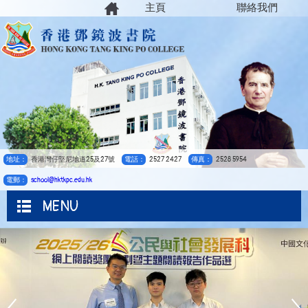
主頁
聯絡我們
地址：
香港灣仔堅尼地道25及27號
電話：
2527 2427
傳真：
2528 5954
電郵：
school@hktkpc.edu.hk
MENU