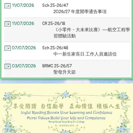
11/07/2026
Sch 25-26/47
2026/27 年度開學通告事項
11/07/2026
CR 25-26/18
《小零件・大未來比賽》---航空工程學
習體驗活動
07/07/2026
Sch 25-26/48
中一新生家長日 工作人員邀請信
03/07/2026
BRMC 25-26/57
聖母升天節
25/06/2026
2526-21
旅 團 大 合 照 及 週 年 晚 宴
24/06/2026
Sch 25-26/46
中一新生註冊 工作人員邀請信
23/06/2026
Sch 25-26_43
中一候補生面試日 工作人員邀請信