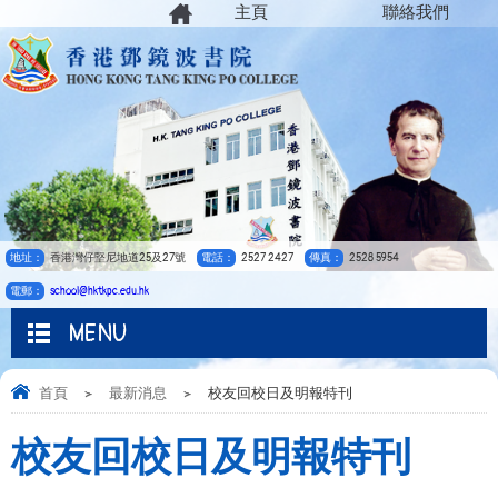
主頁
聯絡我們
地址：
香港灣仔堅尼地道25及27號
電話：
2527 2427
傳真：
2528 5954
電郵：
school@hktkpc.edu.hk
MENU
首頁
>
最新消息
>
校友回校日及明報特刊
校友回校日及明報特刊