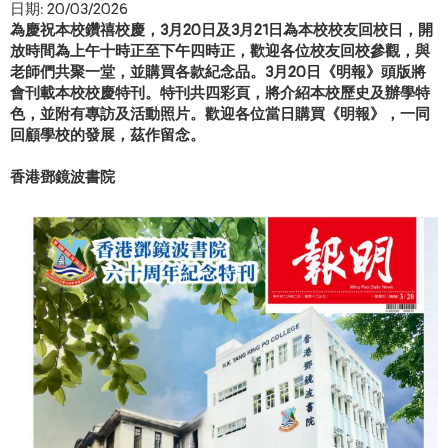
日期:
20/03/2026
為慶祝本校鑽禧校慶，
3
月
20
日及
3
月
21
日為本校校友回校日，開
放時間為上午十時正至下午四時正，歡迎各位校友回校參觀，與
老師們共聚一堂，並購買各款紀念品。
3
月
20
日《明報》頭版將
會刊載本校校慶特刊。特刊共四彩頁，將介紹本校歷史及辦學特
色，並附有專訪及活動照片。歡迎各位當日購買《明報》，一同
回顧學校的發展，茲作留念。
香港鄧鏡波書院