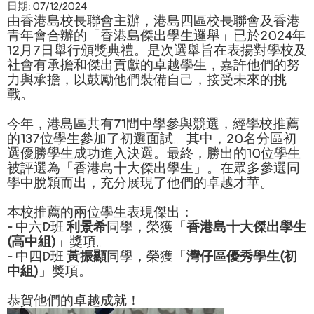
日期:
07/12/2024
由香港島校長聯會主辦，港島四區校長聯會及香港
青年會合辦的「香港島傑出學生邏舉」已於2024年
12月7日舉行頒獎典禮。是次選舉旨在表揚對學校及
社會有承擔和傑出貢獻的卓越學生，嘉許他們的努
力與承擔，以鼓勵他們裝備自己，接受未來的挑
戰。
今年，港島區共有71間中學參與競選，經學校推薦
的137位學生參加了初選面試。其中，20名分區初
選優勝學生成功進入決選。最終，勝出的10位學生
被評選為「香港島十大傑出學生」。在眾多參選同
學中脫穎而出，充分展現了他們的卓越才華。
本校推薦的兩位學生表現傑出：
- 中六D班
利景希
同學，榮獲「
香港島十大傑出學生
(高中組)
」獎項。
- 中四D班
黃振顯
同學，榮獲「
灣仔區優秀學生(初
中組)
」獎項。
恭賀他們的卓越成就！