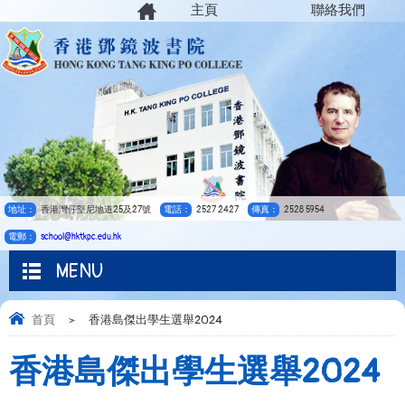
主頁
聯絡我們
地址：
香港灣仔堅尼地道25及27號
電話：
2527 2427
傳真：
2528 5954
電郵：
school@hktkpc.edu.hk
MENU
首頁
>
香港島傑出學生選舉2024
香港島傑出學生選舉2024