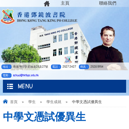
主頁
聯絡我們
地址：
香港灣仔堅尼地道25及27號
電話：
2527 2427
傳真：
2528 5954
電郵：
school@hktkpc.edu.hk
MENU
首頁
>
學生
>
學生成就
>
中學文憑試優異生
中學文憑試優異生