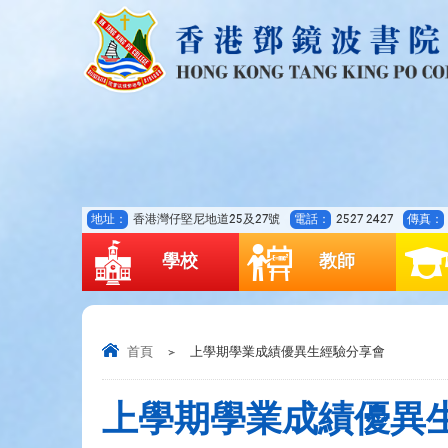
地址：
香港灣仔堅尼地道25及27號
電話：
2527 2427
傳真：
學校
教師
首頁
>
上學期學業成績優異生經驗分享會
上學期學業成績優異