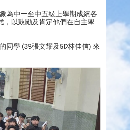
對象為中一至中五級上學期成績各
s雪糕，以鼓勵及肯定他們在自主學
 (3B張文耀及5D林佳信) 來