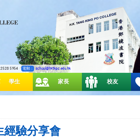
2528 5954
電郵：
school@hktkpc.edu.hk
學生
家長
校友
生經驗分享會