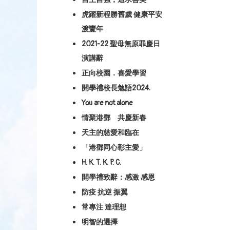
虎躍新程勝舊歲 健康平安
渡豐年
2021-22 聖母無原罪慶日
演講辭
正向校園．喜愛學習
開學禮校長勉語2024.
You are not alone
情聚港鄧 共慶新春
天主的慈愛和臨在
「港鄧同心彰主愛」
H. K. T. K. P. C.
開學禮致辭：感激 感恩
防疫 抗逆 振翼
常專注 達理想
明智的選擇