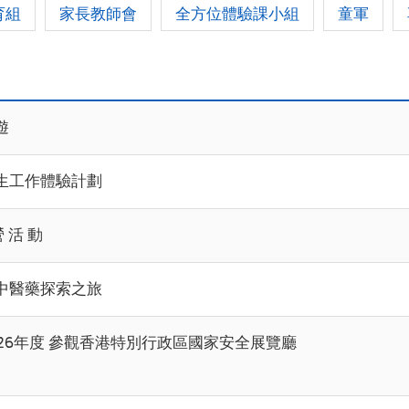
育組
家長教師會
全方位體驗課小組
童軍
遊
生工作體驗計劃
營 活 動
中醫藥探索之旅
2026年度 參觀香港特別行政區國家安全展覽廳