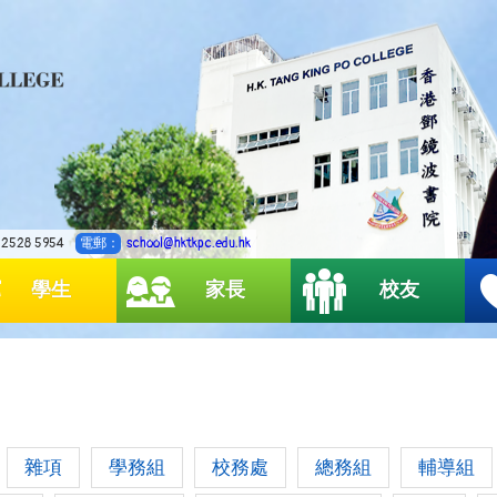
2528 5954
電郵：
school@hktkpc.edu.hk
學生
家長
校友
雜項
學務組
校務處
總務組
輔導組