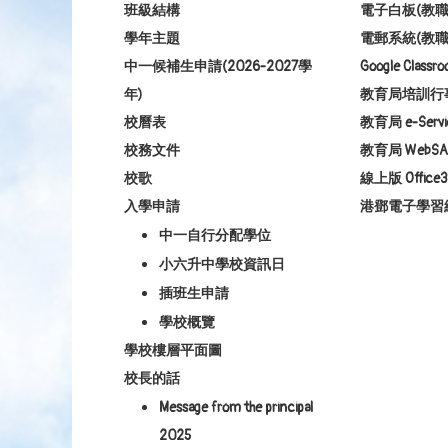
班級結構
電子白板(教職
學年主題
電郵系統(教職
中一候補生申請(2026-2027學
Google Class
年)
教育局培訓行
校曆表
教育局 e-Servi
校務文件
教育局 WebSA
校歌
線上版 Office3
入學申請
港鄧電子學習
中一自行分配學位
小六升中學校資訊日
插班生申請
學校概覽
學校樓層平面圖
校長的話
Message from the principal
2025