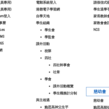
員專用)
電郵系統登入
請假信式
員專用)
港鄧電子學習網
學生退學
room登入
自學天地
家長教師
事曆
學生組織
家教會會
ces
NCS
學生會
MS
學監會
65
課外活動
網
校隊
四社
四社幹事會
社章
學會
課外活動概覽
慈幼會
學生職務計分制
與主相遇
慈幼會
鮑思高神父生平
鮑思高慈