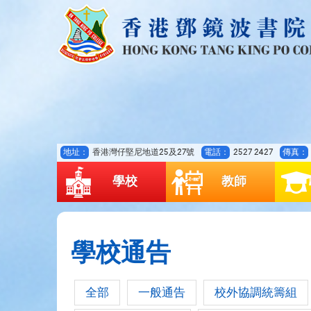
地址：
香港灣仔堅尼地道25及27號
電話：
2527 2427
傳真：
學校
教師
學校通告
全部
一般通告
校外協調統籌組