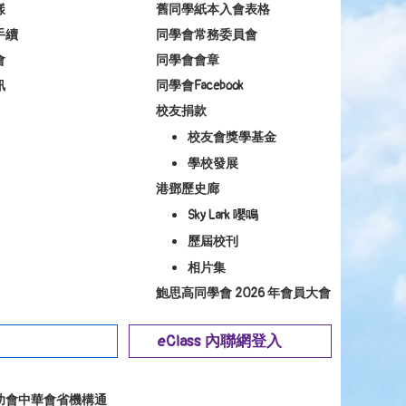
樣
舊同學紙本入會表格
手續
同學會常務委員會
會
同學會會章
訊
同學會Facebook
校友捐款
校友會獎學基金
學校發展
港鄧歷史廊
Sky Lark 嚶鳴
歷屆校刊
相片集
鮑思高同學會 2026 年會員大會
eClass 內聯網登入
幼會中華會省機構通