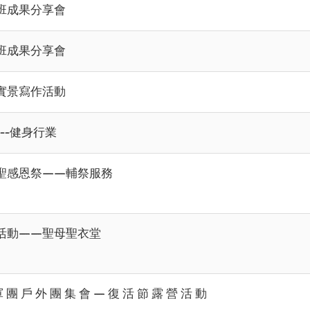
班成果分享會
班成果分享會
實景寫作活動
--健身行業
聖感恩祭——輔祭服務
活動——聖母聖衣堂
 團 戶 外 團 集 會 — 復 活 節 露 營 活 動