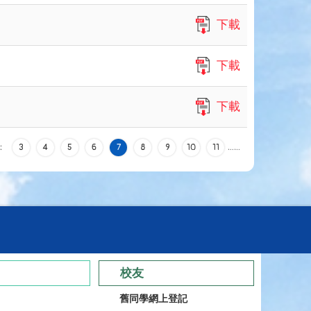
下載
下載
下載
:
3
4
5
6
7
8
9
10
11
…
…
校友
舊同學網上登記