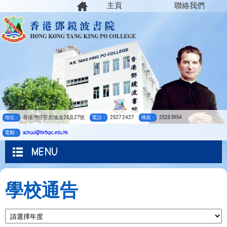
主頁
聯絡我們
地址：
香港灣仔堅尼地道25及27號
電話：
2527 2427
傳真：
2528 5954
電郵：
school@hktkpc.edu.hk
MENU
學校通告