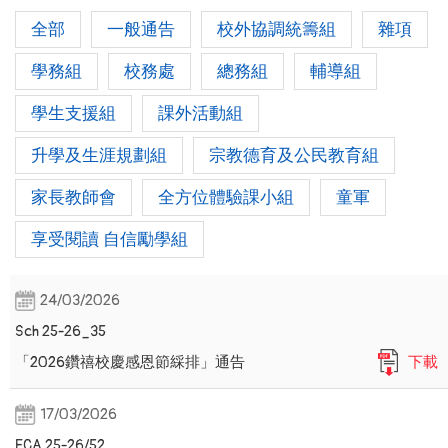
全部
一般通告
校外協調統籌組
雜項
學務組
校務處
總務組
輔導組
學生支援組
課外活動組
升學及生涯規劃組
宗教德育及公民教育組
家長教師會
全方位體驗課小組
童軍
享受閱讀 自信勵學組
24/03/2026
Sch 25-26_35
「2026鑽禧校慶感恩節綵排」通告
下載
17/03/2026
ECA 25-26/52